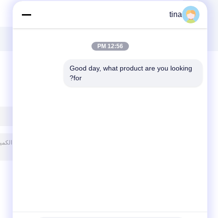
المخدرات البيطرية
اختبار بقايا المخدرات
tina
عالية الحساسية
ELISA مجموعة
مستوى الاستقرار
اختبار سريع
القوي مجموعة اختبار
الكلورتيترسيكلين
إريتروميسين ELISA
12:56 PM
Good day, what product are you looking 
for?
ترك رسالة