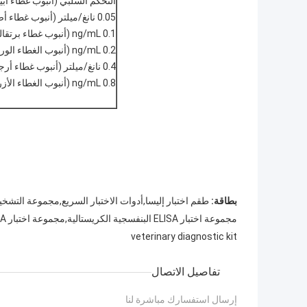
التحكم السلبي (أنبوب غطاء أب
0.05 نانغ/ميلتر (أنبوب غطاء أصفر)
0.1 ng/mL (أنبوب غطاء برتقالية)
0.2 ng/mL (أنبوب الغطاء الوردي)
0.4 نانغ/ميلتر (أنبوب غطاء أرجواني)
0.8 ng/mL (أنبوب الغطاء الأزرق)
بطاقة:
طقم اختبار إليسا,أدوات الاختبار السريع,مجموعة التشخ
مجموعة اختبار ELISA البنفسجية الكريستالية,مجموعة اختبار ELISA لمزارع الأسماك,مجموعة اختبار ELISA لبرك الأسماك
veterinary diagnostic kit
تفاصيل الاتصال
إرسال استفسارك مباشرة لنا