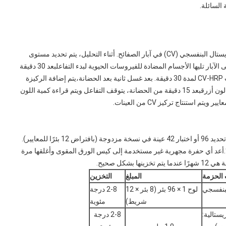
السائلة.
تستند الطريقة إلى اختبار ELISA اللونية التنافسية. تم طلاء الكريستال البنفسجي (CV) في آبار الصفائح. أثناء التحليل، يتم تحديد مستوى
الكريستال البنفسجي.يتم إضافة مستخلص العينة والمعايرات إلى الآبار تليها الأجسام المضادة للفيروسات الحيوية لبدء التفاعلبعد 30 دقيقة
من الحضانة يتم غسل الآبار بالماء من نوع المختبر. أضف مركب CV-HRP لمدة 30 دقيقة. بعد غسل ثانية بعد الحضانة،يتم إضافة الركيزة
الواضحة إلى الآبار وأي تركيب إنزيم مرتبط يسبب التحويل إلى لون أزرقبعد 15 دقيقة من الحضانة، يتوقف التفاعل ويتم قراءة كمية اللون
استنتاج تركيز CV من العينات.
مجموعة اختبار ELISA Crystal Violet / LCV لديها القدرة على تحديد 96 أو اختبار 42 عينة في نسخة مزدوجة (بافتراض 12 بئرًا للمعايير).
موعة الاختبارات عند 2-8 درجة مئوية *.أعد أي حفرة مجهرية غير مستخدمة إلى كيس الورق المقوى وأغلقها مرة
كل صحيح.
 الحزمة
المبلغ
التخزين
لبنفسجي
لوح 1 × 96 بئر (8 بئر × 12
2-8 درجة
شريط)
مئوية
يستالية:
2-8 درجة