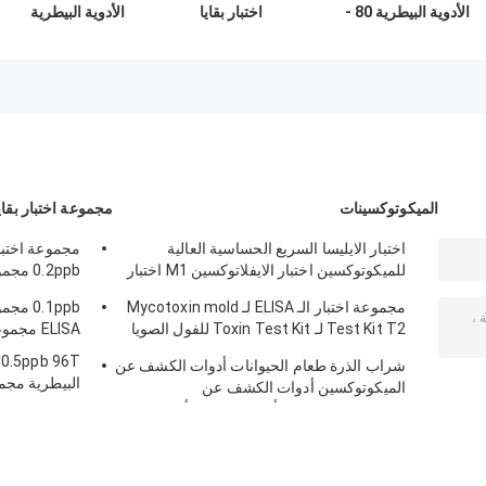
الأدوية البيطرية 80 -
اختبار بقايا
الأدوية البيطرية
110% مجموعة اختبار
الدوكسيسيكلين
أوكسيتيتراسيكلين
مجموعة اختبار
ELISA
ELISA سريعة وقت
الكشف 2 ساعة
الميكوتوكسينات
مجموعة اختبار بقايا
اختبار الايليسا السريع الحساسية العالية
مجموعة اختبار
للميكوتوكسين اختبار الايفلاتوكسين M1 اختبار
الكيت الايليسا 0.01 نانغ/غ
amethazine
مجموعة اختبار الـ ELISA لـ Mycotoxin mold
0.1ppb 
Test Kit T2 لـ Toxin Test Kit للفول الصويا
ELISA مجموعة اختبار الكلور برومازين
والمواد الغذائية
T
شراب الذرة طعام الحيوانات أدوات الكشف عن
الميكوتوكسين أدوات الكشف عن
ethoxazole
الميكوتوكسين Elisa أدوات اختبار الأفلاتوكسين
2.5ug / kg