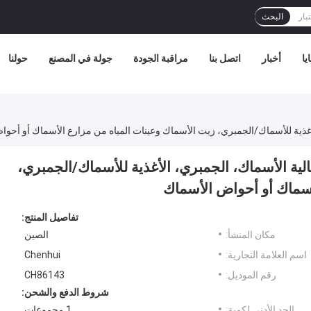
البحث
يا
أخبار
اتصل بنا
مراقبة الجودة
جولة في المصنع
حولنا
فسجية الكريستالية الأسماك، الجمبري، الأغذية للأسماك/الجمبري،
أسماك أو أحواض الأسماك
تفاصيل المنتج:
مكان المنشأ:
الصين
اسم العلامة التجارية:
Chenhui
رقم الموديل:
CH86143
شروط الدفع والشحن:
الحد الأدنى لكمية:
1 مجموعات