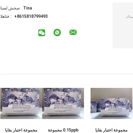
Tina
اتصل شخص:
+8615818799493
الهاتف ::
مجموعة اختبار بقايا
0.15ppb مجموعة
مجموعة اختبار بقايا