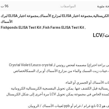
المواصفات:
96 ت
مجموعة اختبار ELISA البنفسجية الكريستالية,مجموعة اختبار ELISA لمزارع الأسماك,مجموعة اختبار ELISA لبرك
الأسماك
Fishponds ELISA Test Kit
,
Fish Farms ELISA Test Kit
,
مجموعة اختبار ELISA Crystal Violet/LCV (تنتظر الحصول على براءة اختراع) مصممة لفحص روتيني لـ Crystal Violet/Leuco crystal
بيانات،عينات زيت السمك والماء من مزارع الأسماك أو برك السمكالخصائص
البيضاء (LCV) إلى البنفسجية الكريستالية قبل الكشف عنها. يمكن تحويل البنفسجية الكريستالية الكروماتية
بسرعة إلى LCV عديمة اللون في الأسماك (~ 80٪).محلول الأكسدة الخاص في مجموعة يمكن تحويل LCV مرة أخرى إلى شكل الكريستال