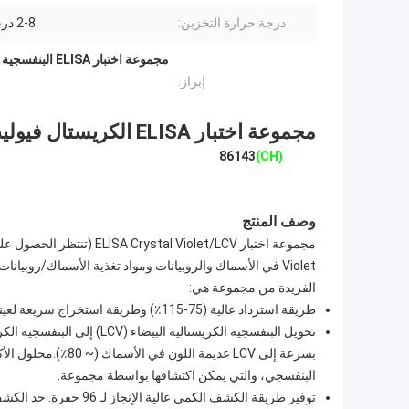
درجة حرارة التخزين:
2-8 درجة مئوية
إبراز:
مجموعة اختبار ELISA الكريستال فيوليت/LCV
86143
(CH)
وصف المنتج
Violet في الأسماك والروبيانات ومواد تغذية الأسماك/رو
الفريدة من مجموعة هي:
طريقة استرداد عالية (75-115٪) وطريقة استخراج سريعة لعينات الأسماك أو الجمبري أو الماء.
تحويل البنفسجية الكريستالية 
البنفسجي، والتي يمكن اكتشافها بواسطة مجموعة.
توفير طريقة الكشف الكمي عالية الإنجاز لـ 96 حفرة. حد الكشف هو 0.2 نانغ غرام / غرام أو ppb لعينات الأسماك / الروبيان.