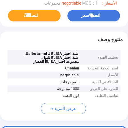
الأسعار：negotiable
MOQ：1 مجموعات
افضل سعر
ﺎﺘﺼﻟ ﺍﻶﻧ
منتوج وصف
,
علبة اختبار ELISA لـ Salbutamol
تسليط الضوء
,
علبة اختبار ELISA للبول
مجموعة اختبار ELISA للخضار
اسم العلامة التجارية
Chenhui
الأسعار
negotiable
الحد الأدنى لكمية
1 مجموعات
القدرة على العرض
1000 مجموعة
تفاصيل التغليف
لون التعبئة
عرض المزيد