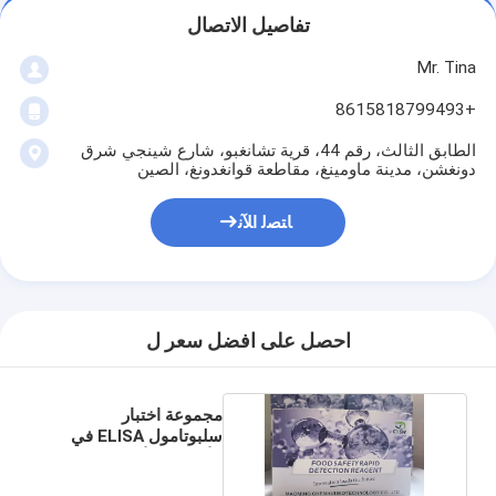
تفاصيل الاتصال
Mr. Tina
+8615818799493
الطابق الثالث، رقم 44، قرية تشانغبو، شارع شينجي شرق
دونغشن، مدينة ماومينغ، مقاطعة قوانغدونغ، الصين
ﺎﺘﺼﻟ ﺍﻶﻧ
احصل على افضل سعر ل
مجموعة اختبار
سلبوتامول ELISA في
الأعلاف والأنسجة والبول