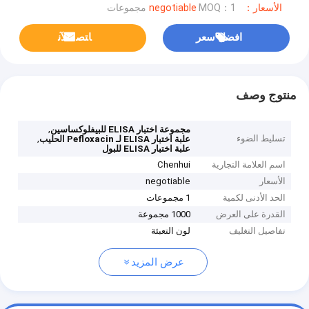
الأسعار：negotiable
MOQ：1 مجموعات
افضل سعر
ﺎﺘﺼﻟ ﺍﻶﻧ
منتوج وصف
,
مجموعة اختبار ELISA للبيفلوكساسين
تسليط الضوء
,
علبة اختبار ELISA لـ Pefloxacin الحليب
علبة اختبار ELISA للبول
اسم العلامة التجارية
Chenhui
الأسعار
negotiable
الحد الأدنى لكمية
1 مجموعات
القدرة على العرض
1000 مجموعة
تفاصيل التغليف
لون التعبئة
عرض المزيد