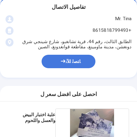
تفاصيل الاتصال
Mr. Tina
+8615818799493
الطابق الثالث، رقم 44، قرية تشانغبو، شارع شينجي شرق
دونغشن، مدينة ماومينغ، مقاطعة قوانغدونغ، الصين
ﺎﺘﺼﻟ ﺍﻶﻧ
احصل على افضل سعر ل
علبة اختبار البيض
والعسل واللحوم
والحليب والبول