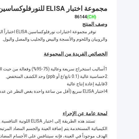
مجموعة اختبار ELISA للنورفلوكساسين
86144
(CH)
وصف المنتج
توفر مجموعة اخ
والروبيان واللحوم والأنسجة والبيض والحليب والمصل والبول.
الخصائص الفريدة من المجموعة
1أساليب استخراج سريعة وعالية (75-95%) وفعالة من حيث التكلفة لمختلف العينات.
2حساسية عالية (0.1 نانغ/غ أو ppb) وحد الكشف المنخفض.
3قابلية إعادة إنتاج عالية
4اختبار ELISA سريع (أقل من ساعة واحدة بغض النظر عن عدد العينات).
لمحة عامة عن الإجراء
تستند هذه الطريقة إلى اخت
الهدف موجوداً في العينة، فإنه سيتنافس على الأجسام المضادة، 