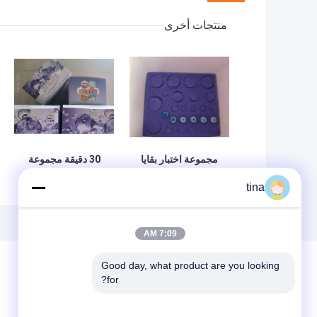
منتجات أخرى
مجموعة اختبار بقايا
30 دقيقة مجموعة
المخدرات البيطرية
اختبار بقايا المخدرات
tina
عالية الحساسية
ELISA مجموعة
مستوى الاستقرار
اختبار سريع
القوي مجموعة اختبار
الكلورتيترسيكلين
إريتروميسين ELISA
7:09 AM
Good day, what product are you looking 
for?
ترك رسالة