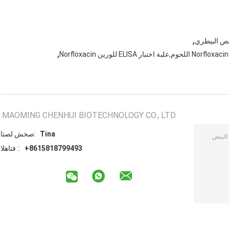
,
يص البيطري
,
MAOMING CHENHUI BIOTECHNOLOGY CO., LTD.
Tina
اتصل شخص:
+8615818799493
الهاتف ::