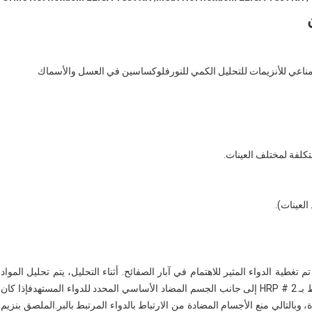
تبارات نورفلوكساسين ELISA اختباراً المناعي للأنزيمات للتحليل الكمي للنورفلوكساسين في العسل والأسماك
بار ELISA اللونية التنافسية. تم تغطية الدواء المثير للاهتمام في آبار الصفائح. أثناء التحليل، يتم تحليل المواد
الكيميائية المستخدمة.يتم إضافة العينة والجسم المضاد المرتبط بـ HRP # 2 إلى جانب الجسم المضاد الأساسي المحدد للدواء المستهدفإذا كان
وبالتالي منع الأجسام المضادة من الارتباط بالدواء المرتبط بالبر.الملصق بنزيم