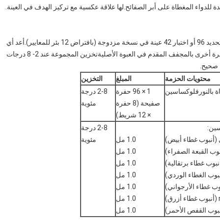
للدواء المغطاة على أبر الصفائح.لها علاقة عكسية مع تركيز الهدف في العينة.
مجموعة اختبار نورفلوكساسين ELISA لديها القدرة على تحديد 96 أو اختبار 42 عينة في نسخة مزدوجة (بافتراض 12 بئر للمعايير).أعد أي
حفرة مجهرية غير مستخدمة إلى كيس الورق المقوى وأغلقها مرة أخرى بالمجفف المقدم في العبوة الأصليةتخزين المجموعة عند 2- 8 درجات
محتويات الحزمة
المبلغ
التخزين
ة بالنورفلوكساسين
1 × 96 حفرة
2-8 درجة
صفيحة (8 حفرة
مئوية
× 12 شريط)
سين:
2-8 درجة
 (أنبوب غطاء أبيض)
1.0 مل
مئوية
1.0 مل
1.0 مل
1.0 مل
1.0 مل
1.0 مل
1.0 مل