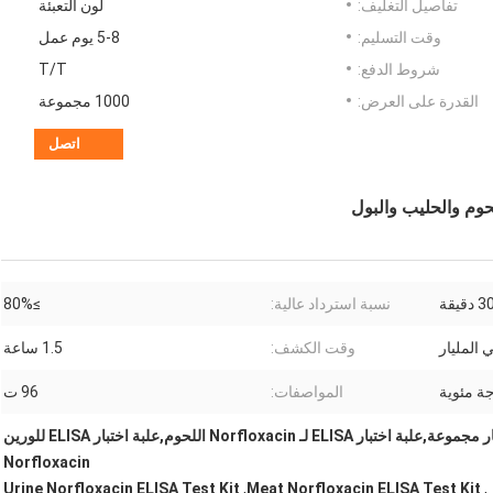
تفاصيل التغليف:
لون التعبئة
وقت التسليم:
5-8 يوم عمل
شروط الدفع:
T/T
القدرة على العرض:
1000 مجموعة
اتصل
نسبة استرداد عالية:
≥80%
وقت الكشف:
1.5 ساعة
المواصفات:
96 ت
عسل Norfloxacin ELISA اختبار مجموعة,علبة اختبار ELISA لـ Norfloxacin اللحوم,علبة اختبار ELISA للورين
Norfloxacin
Urine Norfloxacin ELISA Test Kit
,
Meat Norfloxacin ELISA Test Kit
,