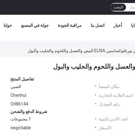
البحث
يا
أخبار
اتصل بنا
مراقبة الجودة
جولة في المصنع
حولنا
 ELISA البيض والعسل واللحوم والحليب والبول
تفاصيل المنتج:
مكان المنشأ:
الصين
اسم العلامة التجارية:
Chenhui
رقم الموديل:
CH86144
شروط الدفع والشحن:
الحد الأدنى لكمية:
1 مجموعات
الأسعار:
negotiable