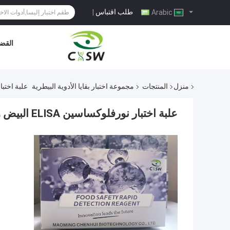
طلب اقتباس
|
Arabic
القضا
منزل
المنتجات
مجموعة اختبار بقايا الأدوية البيطرية
علبة اختبار نورفلوكساسين
علبة اختبار نورفلوكساسين ELISA البيض والعسل واللحوم والحليب والبول